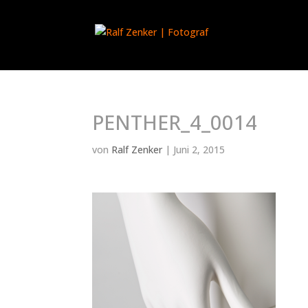
PENTHER_4_0014
von
Ralf Zenker
|
Juni 2, 2015