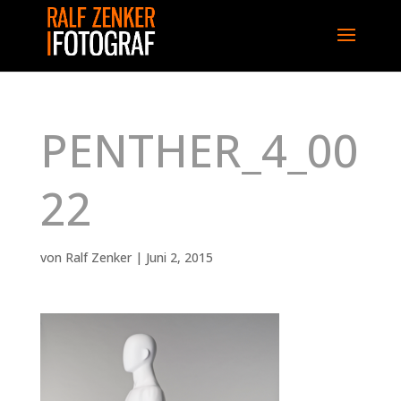
PENTHER_4_00
22
von
Ralf Zenker
|
Juni 2, 2015