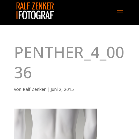
PENTHER_4_00
36
von
Ralf Zenker
|
Juni 2, 2015