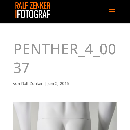
PENTHER_4_00
37
von
Ralf Zenker
|
Juni 2, 2015