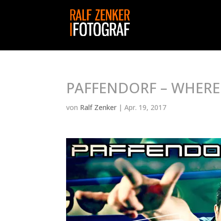
PAFFENDORF – WHERE
von
Ralf Zenker
|
Apr. 19, 2017