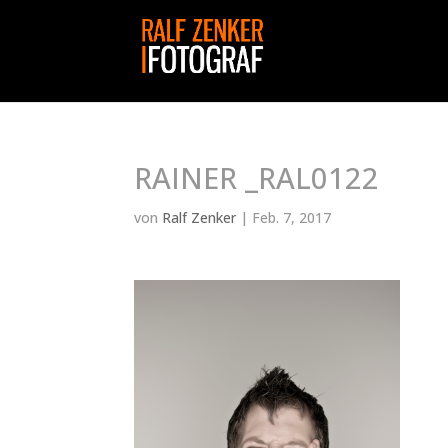
RAINER _RAL0122
von
Ralf Zenker
|
Feb. 7, 2017