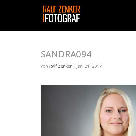
SANDRA094
von
Ralf Zenker
|
Jan. 21, 2017