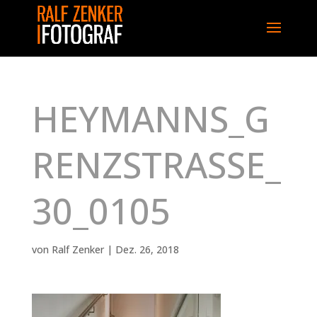
HEYMANNS_G
RENZSTRASSE_
30_0105
von
Ralf Zenker
|
Dez. 26, 2018