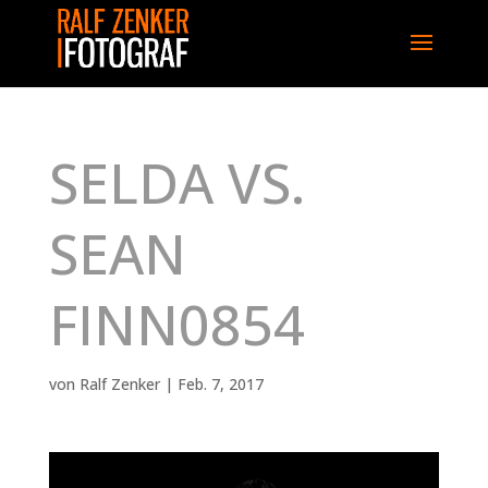
SELDA VS.
SEAN
FINN0854
von
Ralf Zenker
|
Feb. 7, 2017