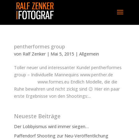
pentherformes group
von
Ralf Zenker
|
Mai 5, 2015
|
Allgemein
Toller neuer und interessanter Kunde! pentherformes
group – Individuelle Mannequins www.penther.de
www.formes.eu Endlich Modelle, die die
Ruhe bewahren und nicht zickig sind 😉 Hier ein paar
erste Ergebnisse von den Shootings:...
Neueste Beiträge
Der Lobbyismus wird immer siegen…
Paffendorf Shooting zur Neu-Veröffentlichung