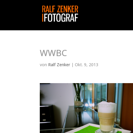
WWBC
von
Ralf Zenker
|
Okt. 9, 2013